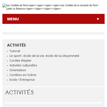
Aller
Outils
au
personnels
contenu.
|
MENU
Aller
à
la
navigation
ACTIVITÉS
NAVIGATION
Tutorat
Le sport : école de la vie, école de la citoyenneté
Cordée Wepler
Activités culturelles
Orientation
Cordées en Scène
Ecole / Entreprise
ACTIVITÉS