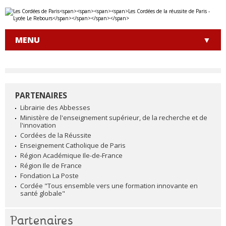
Aller
Outils
au
personnels
contenu.
|
MENU
Aller
à
la
navigation
PARTENAIRES
NAVIGATION
Librairie des Abbesses
Ministère de l'enseignement supérieur, de la recherche et de
l'innovation
Cordées de la Réussite
Enseignement Catholique de Paris
Région Académique Ile-de-France
Région Ile de France
Fondation La Poste
Cordée "Tous ensemble vers une formation innovante en
santé globale"
Partenaires