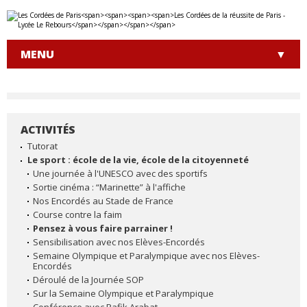
Aller
Outils
au
personnels
contenu.
|
MENU
Aller
à
la
navigation
ACTIVITÉS
NAVIGATION
Tutorat
Le sport : école de la vie, école de la citoyenneté
Une journée à l'UNESCO avec des sportifs
Sortie cinéma : “Marinette” à l'affiche
Nos Encordés au Stade de France
Course contre la faim
Pensez à vous faire parrainer !
Sensibilisation avec nos Elèves-Encordés
Semaine Olympique et Paralympique avec nos Elèves-
Encordés
Déroulé de la Journée SOP
Sur la Semaine Olympique et Paralympique