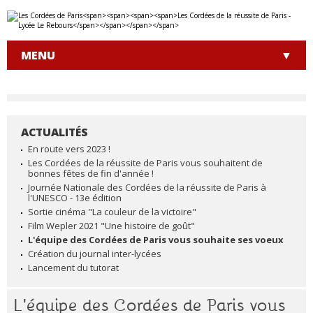
Aller
Outils
au
personnels
contenu.
|
MENU
Aller
à
la
navigation
ACTUALITÉS
NAVIGATION
En route vers 2023 !
Les Cordées de la réussite de Paris vous souhaitent de
bonnes fêtes de fin d'année !
Journée Nationale des Cordées de la réussite de Paris à
l'UNESCO - 13e édition
Sortie cinéma "La couleur de la victoire"
Film Wepler 2021 "Une histoire de goût"
L'équipe des Cordées de Paris vous souhaite ses voeux
Création du journal inter-lycées
Lancement du tutorat
L'équipe des Cordées de Paris vous