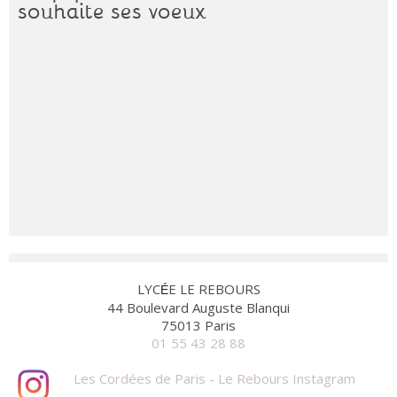
souhaite ses voeux
LYC
E LE REBOURS
É
44 Boulevard Auguste Blanqui
75013 Paris
01 55 43 28 88
Les Cordées de Paris - Le Rebours Instagram