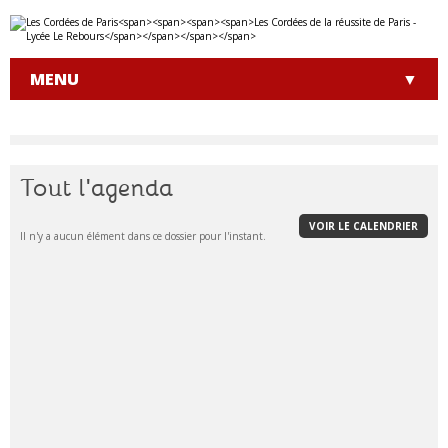
Aller
Outils
au
personnels
contenu.
|
MENU
Aller
à
la
navigation
Tout l'agenda
VOIR LE CALENDRIER
Il n'y a aucun élément dans ce dossier pour l'instant.