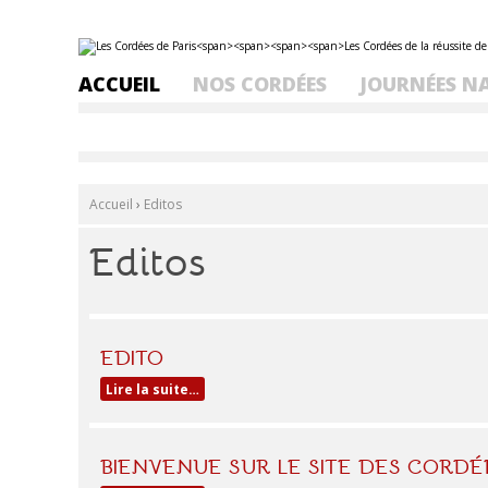
Aller
Outils
au
personnels
contenu.
ACCUEIL
NOS CORDÉES
JOURNÉES N
|
Aller
à
la
navigation
Accueil
›
Editos
Editos
EDITO
Lire la suite…
BIENVENUE SUR LE SITE DES CORDÉ