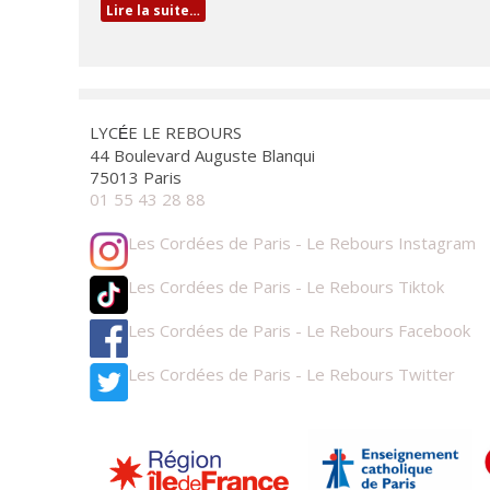
Lire la suite…
LYC
E LE REBOURS
É
44 Boulevard Auguste Blanqui
75013 Paris
01 55 43 28 88
Les Cordées de Paris - Le Rebours Instagram
Les Cordées de Paris - Le Rebours Tiktok
Les Cordées de Paris - Le Rebours Facebook
Les Cordées de Paris - Le Rebours Twitter