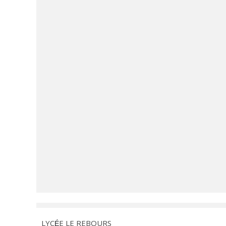
LYC
E LE REBOURS
É