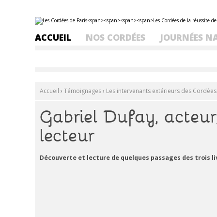
Aller
Outils
au
personnels
contenu.
ACCUEIL
NOS CORDÉES
JOURNÉES N
|
Aller
à
la
navigation
Accueil
›
Témoignages
›
Les intervenants extérieurs des Cordées
Gabriel Dufay, acteur
lecteur
Découverte et lecture de quelques passages des trois li