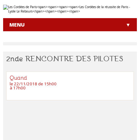
Aller
Outils
au
personnels
contenu.
|
MENU
Aller
à
la
navigation
2nde RENCONTRE DES PILOTES
Quand
le 22/11/2018
de 15h00
à 17h00