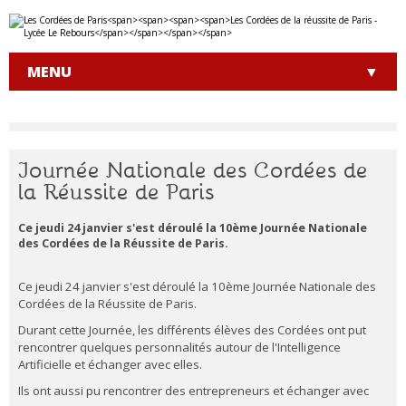
Aller
Outils
au
personnels
contenu.
|
MENU
Aller
à
la
navigation
Journée Nationale des Cordées de
la Réussite de Paris
Ce jeudi 24 janvier s'est déroulé la 10ème Journée Nationale
des Cordées de la Réussite de Paris.
Ce jeudi 24 janvier s'est déroulé la 10ème Journée Nationale des
Cordées de la Réussite de Paris.
Durant cette Journée, les différents élèves des Cordées ont put
rencontrer quelques personnalités autour de l'Intelligence
Artificielle et échanger avec elles.
Ils ont aussi pu rencontrer des entrepreneurs et échanger avec