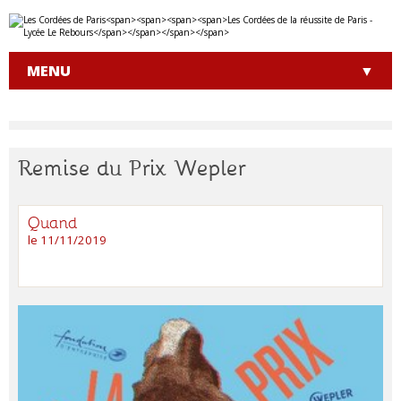
Aller
Outils
au
personnels
contenu.
|
MENU
Aller
à
la
navigation
Remise du Prix Wepler
Quand
le 11/11/2019