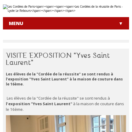
Aller
Outils
au
personnels
contenu.
|
MENU
Aller
à
la
navigation
VISITE EXPOSITION "Yves Saint
Laurent"
Les élèves de la "Cordée de la réussite" se sont rendus à
l'exposition "Yves Saint Laurent" à la maison de couture dans
le 16ème.
Les élèves de la "Cordée de la réussite" se sont rendus à
l'exposition "Yves Saint Laurent"
à la maison de couture dans
le 16ème.