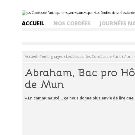
Aller
Outils
au
personnels
contenu.
ACCUEIL
NOS CORDÉES
JOURNÉES N
|
Aller
à
la
navigation
Accueil
›
Témoignages
›
Les élèves des Cordées de Paris
›
Abraha
Abraham, Bac pro Hôte
de Mun
« En communauté... ça nous donne plus envie de lire que si