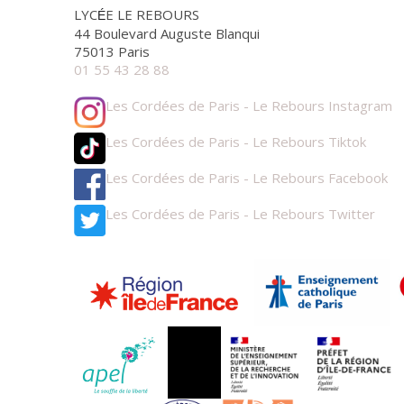
LYC
E LE REBOURS
É
44 Boulevard Auguste Blanqui
75013 Paris
01 55 43 28 88
Les Cordées de Paris - Le Rebours Instagram
Les Cordées de Paris - Le Rebours Tiktok
Les Cordées de Paris - Le Rebours Facebook
Les Cordées de Paris - Le Rebours Twitter