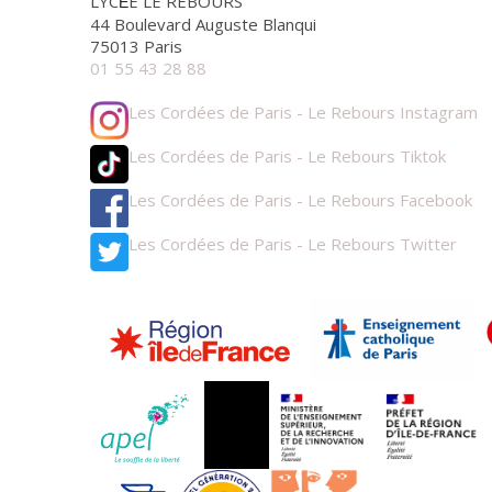
LYC
E LE REBOURS
É
44 Boulevard Auguste Blanqui
75013 Paris
01 55 43 28 88
Les Cordées de Paris - Le Rebours Instagram
Les Cordées de Paris - Le Rebours Tiktok
Les Cordées de Paris - Le Rebours Facebook
Les Cordées de Paris - Le Rebours Twitter