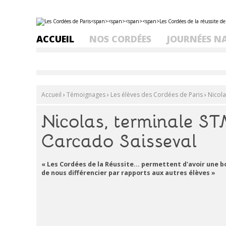
Aller
Outils
au
personnels
contenu.
ACCUEIL
NOS CORDÉES
JOURNÉES N
|
Aller
à
la
navigation
Accueil
›
Témoignages
›
Les élèves des Cordées de Paris
›
Nicola
Nicolas, terminale S
Carcado Saisseval
« Les Cordées de la Réussite... permettent d'avoir une b
de nous différencier par rapports aux autres élèves »