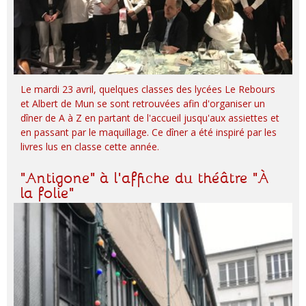
Le mardi 23 avril, quelques classes des lycées Le Rebours
et Albert de Mun se sont retrouvées afin d'organiser un
dîner de A à Z en partant de l'accueil jusqu'aux assiettes et
en passant par le maquillage. Ce dîner a été inspiré par les
livres lus en classe cette année.
"Antigone" à l'affiche du théâtre "À
la folie"