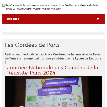
Aller
Outils
au
personnels
contenu.
|
MENU
Aller
à
la
navigation
Les Cordées de Paris
Retrouvez l'actualité des trois Cordées de la réussite de Paris
de l'enseignement catholique pilotées par le Lycée Le Rebours
!
Journée Nationale des Cordées de la
Réussite Paris 2024