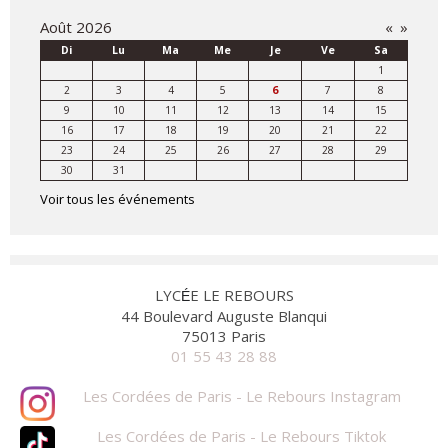
Août 2026
«
»
Di
Lu
Ma
Me
Je
Ve
Sa
1
2
3
4
5
6
7
8
9
10
11
12
13
14
15
16
17
18
19
20
21
22
23
24
25
26
27
28
29
30
31
Agenda
Voir tous les événements
-
LYC
E LE REBOURS
É
44 Boulevard Auguste Blanqui
75013 Paris
01 55 43 28 88
Les Cordées de Paris - Le Rebours Instagram
Les Cordées de Paris - Le Rebours Tiktok