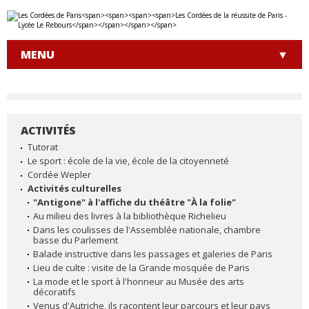
Aller
Outils
au
personnels
contenu.
|
MENU
Aller
à
la
navigation
ACTIVITÉS
NAVIGATION
Tutorat
Le sport : école de la vie, école de la citoyenneté
Cordée Wepler
Activités culturelles
"Antigone" à l'affiche du théâtre "À la folie"
Au milieu des livres à la bibliothèque Richelieu
Dans les coulisses de l'Assemblée nationale, chambre
basse du Parlement
Balade instructive dans les passages et galeries de Paris
Lieu de culte : visite de la Grande mosquée de Paris
La mode et le sport à l'honneur au Musée des arts
décoratifs
Venus d'Autriche, ils racontent leur parcours et leur pays