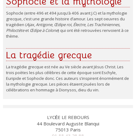
Sophocle et la mythologie
Sophocle (entre 496 et 494 jusqu’à 406 avant J.C) et la mythologie
grecque, c’est une grande histoire d’amour. Les sept oeuvres du
tragédien (
Ajax
,
Antigone
,
Œdipe roi
,
Électre
,
Les Trachiniennes
,
Philoctète
et
Œdipe à Colone
) qui ont été retrouvées renvoient à ce
thème.
La tragédie grecque
La tragédie grecque est née au Ve siècle avant Jésus Christ. Les
trois poètes les plus célèbres de cette époque sont Eschyle,
Euripide et Sophocle donc. Ces auteurs s’inspirent énormément de
la mythologie grecque. Les pièces étaient jouées lors de
célébrations en hommage à Dionysos, dieu du vin.
LYC
E LE REBOURS
É
44 Boulevard Auguste Blanqui
75013 Paris
01 55 43 28 88