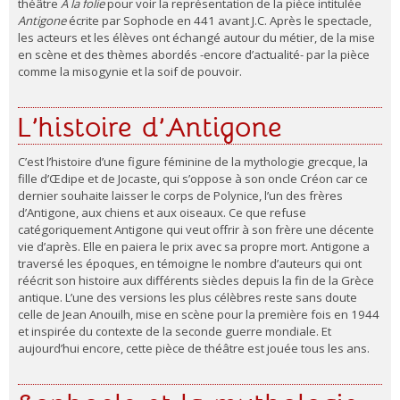
théâtre
À la folie
pour voir la représentation de la pièce intitulée
Antigone
écrite par Sophocle en 441 avant J.C. Après le spectacle,
les acteurs et les élèves ont échangé autour du métier, de la mise
en scène et des thèmes abordés -encore d’actualité- par la pièce
comme la misogynie et la soif de pouvoir.
L’histoire d’Antigone
C’est l’histoire d’une figure féminine de la mythologie grecque, la
fille d’Œdipe et de Jocaste, qui s’oppose à son oncle Créon car ce
dernier souhaite laisser le corps de Polynice, l’un des frères
d’Antigone, aux chiens et aux oiseaux. Ce que refuse
catégoriquement Antigone qui veut offrir à son frère une décente
vie d’après. Elle en paiera le prix avec sa propre mort. Antigone a
traversé les époques, en témoigne le nombre d’auteurs qui ont
réécrit son histoire aux différents siècles depuis la fin de la Grèce
antique. L’une des versions les plus célèbres reste sans doute
celle de Jean Anouilh, mise en scène pour la première fois en 1944
et inspirée du contexte de la seconde guerre mondiale. Et
aujourd’hui encore, cette pièce de théâtre est jouée tous les ans.