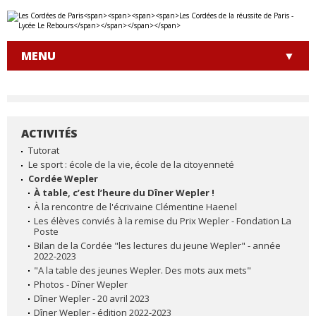
Aller
Outils
au
personnels
contenu.
|
MENU
Aller
à
la
navigation
ACTIVITÉS
NAVIGATION
Tutorat
Le sport : école de la vie, école de la citoyenneté
Cordée Wepler
À table, c’est l’heure du Dîner Wepler !
À la rencontre de l'écrivaine Clémentine Haenel
Les élèves conviés à la remise du Prix Wepler - Fondation La
Poste
Bilan de la Cordée "les lectures du jeune Wepler" - année
2022-2023
"A la table des jeunes Wepler. Des mots aux mets"
Photos - Dîner Wepler
Dîner Wepler - 20 avril 2023
Dîner Wepler - édition 2022-2023