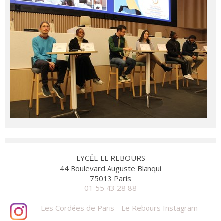
LYC
E LE REBOURS
É
44 Boulevard Auguste Blanqui
75013 Paris
01 55 43 28 88
Les Cordées de Paris - Le Rebours Instagram