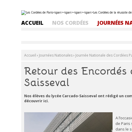
Aller
Outils
au
personnels
contenu.
ACCUEIL
NOS CORDÉES
JOURNÉES N
|
Aller
à
la
navigation
Accueil
›
Journées Nationales
›
Journée Nationale des Cordées Pa
Retour des Encordés 
Saisseval
Nos élèves du lycée Carcado-Saisseval ont rédigé un com
découvrir ici.
A l’occa
de Paris 
dans le 