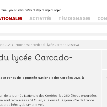
ATIONALES
ACTIVITÉS
TÉMOIGNAGES
CON
ris 2023
›
Retour des Encordés du lycée Carcado-Saisseval
du lycée Carcado-
pte-rendu de la Journée Nationale des Cordées 2023, à
sion de la journée Nationale des Cordées, les 250 élèves encordées
se sont retrouvées à St Ouen, au Conseil Régional d’Ile de France
superbe hémicycle Simone Veil.