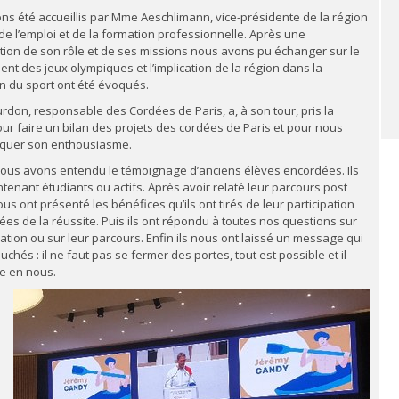
ns été accueillis par Mme Aeschlimann, vice-présidente de la région
e l’emploi et de la formation professionnelle. Après une
tion de son rôle et de ses missions nous avons pu échanger sur le
nt des jeux olympiques et l’implication de la région dans la
n du sport ont été évoqués.
don, responsable des Cordées de Paris, a, à son tour, pris la
ur faire un bilan des projets des cordées de Paris et pour nous
quer son enthousiasme.
nous avons entendu le témoignage d’anciens élèves encordées. Ils
tenant étudiants ou actifs. Après avoir relaté leur parcours post
nous ont présenté les bénéfices qu’ils ont tirés de leur participation
es de la réussite. Puis ils ont répondu à toutes nos questions sur
ation ou sur leur parcours. Enfin ils nous ont laissé un message qui
uchés : il ne faut pas se fermer des portes, tout est possible et il
re en nous.
e