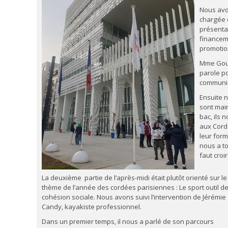
Nous avo
chargée d
présenta
financeme
promotio
Mme Gour
parole po
communi
Ensuite 
sont main
bac, ils 
aux Cordé
leur form
nous a to
faut croi
La deuxième partie de l’après-midi était plutôt orienté sur le
thème de l’année des cordées parisiennes : Le sport outil d
cohésion sociale. Nous avons suivi l’intervention de Jérémie
Candy, kayakiste professionnel.
Dans un premier temps, il nous a parlé de son parcours