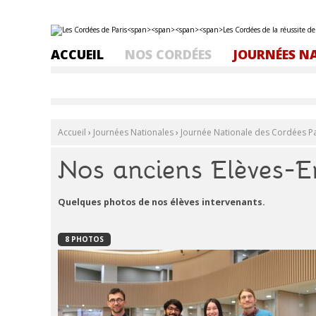
Aller
Outils
au
personnels
contenu.
ACCUEIL
NOS CORDÉES
JOURNÉES N
|
Aller
à
la
navigation
Accueil
›
Journées Nationales
›
Journée Nationale des Cordées Pa
Nos anciens Elèves-E
Quelques photos de nos élèves intervenants.
8 PHOTOS