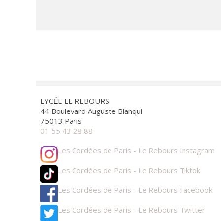
LYC
E LE REBOURS
É
44 Boulevard Auguste Blanqui
75013 Paris
01 55 43 28 88
Les Cordées de Paris - Le Rebours Instagram
Les Cordées de Paris - Le Rebours Tiktok
Les Cordées de Paris - Le Rebours Facebook
Les Cordées de Paris - Le Rebours Twitter