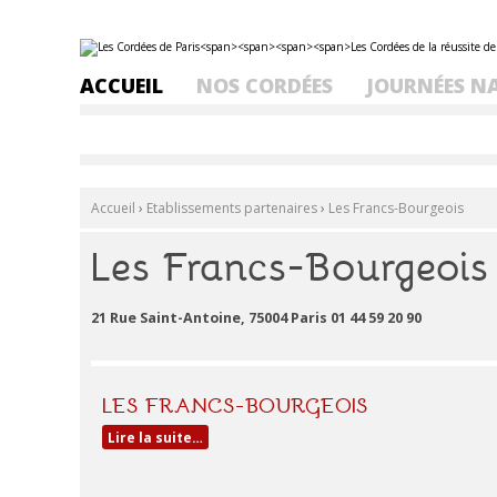
Aller
Outils
au
personnels
contenu.
ACCUEIL
NOS CORDÉES
JOURNÉES N
|
Aller
à
la
navigation
Accueil
›
Etablissements partenaires
›
Les Francs-Bourgeois
Les Francs-Bourgeois
21 Rue Saint-Antoine, 75004 Paris 01 44 59 20 90
LES FRANCS-BOURGEOIS
Lire la suite…