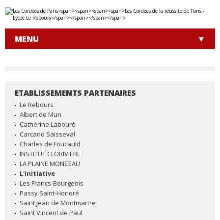
Aller
Outils
au
personnels
contenu.
|
MENU
Aller
à
la
navigation
ETABLISSEMENTS PARTENAIRES
NAVIGATION
Le Rebours
Albert de Mun
Catherine Labouré
Carcado Saisseval
Charles de Foucauld
INSTITUT CLORIVIERE
LA PLAINE MONCEAU
L'initiative
Les Francs-Bourgeois
Passy Saint-Honoré
Saint Jean de Montmartre
Saint Vincent de Paul