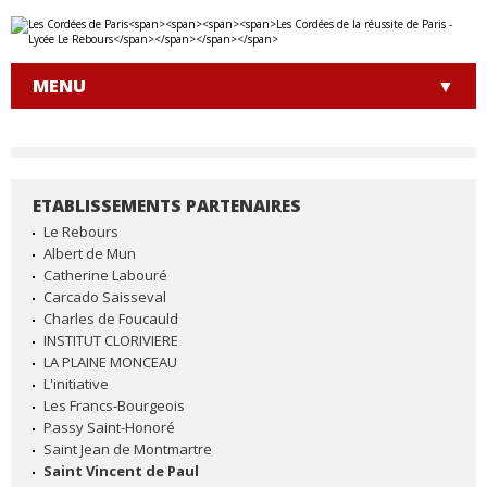
Aller
Outils
au
personnels
contenu.
|
MENU
Aller
à
la
navigation
ETABLISSEMENTS PARTENAIRES
NAVIGATION
Le Rebours
Albert de Mun
Catherine Labouré
Carcado Saisseval
Charles de Foucauld
INSTITUT CLORIVIERE
LA PLAINE MONCEAU
L'initiative
Les Francs-Bourgeois
Passy Saint-Honoré
Saint Jean de Montmartre
Saint Vincent de Paul