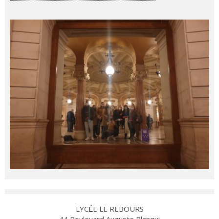
LYC
E LE REBOURS
É