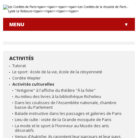
Aller
Outils
au
personnels
contenu.
|
MENU
Aller
à
la
navigation
ACTIVITÉS
NAVIGATION
Tutorat
Le sport : école de la vie, école de la citoyenneté
Cordée Wepler
Activités culturelles
"Antigone" à l'affiche du théâtre "À la folie"
Au milieu des livres à la bibliothèque Richelieu
Dans les coulisses de l'Assemblée nationale, chambre
basse du Parlement
Balade instructive dans les passages et galeries de Paris
Lieu de culte : visite de la Grande mosquée de Paris
La mode et le sport à l'honneur au Musée des arts
décoratifs
Venus d'Autriche, ils racontent leur parcours et leur pays