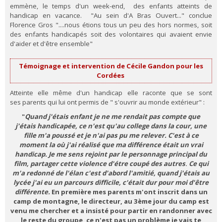
emmène, le temps d'un week-end, des enfants atteints de
handicap en vacance. "Au sein d'A Bras Ouvert..." conclue
Florence Gros "....nous étions tous un peu des hors normes, soit
des enfants handicapés soit des volontaires qui avaient envie
d'aider et d'être ensemble"
Témoignage et intervention de Cécile Gandon pour les
Cordées
Atteinte elle même d'un handicap elle raconte que se sont
ses parents qui lui ont permis de " s'ouvrir au monde extérieur" :
"
Quand j'étais enfant je ne me rendait pas compte que
j'étais handicapée, ce n'est qu'au college dans la cour, une
fille m'a poussé et je n'ai pas pu me relever. C'est à ce
moment la où j'ai réalisé que ma différence était un vrai
handicap. Je me sens rejoint par le personnage principal du
film, partager cette violence d'étre coupé des autres
.
Ce qui
m'a redonné de l'élan c'est d'abord l'amitié, quand j'étais au
lycée j'ai eu un parcours difficile, c'était dur pour moi d'être
différente.
En première mes parents m'ont inscrit dans un
camp de montagne, le directeur, au 3ème jour du camp est
venu me chercher et a insisté pour partir en randonner avec
le reste du groupe, ce n'est pas un problème je vais te