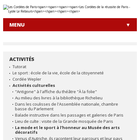
Aller
Outils
au
personnels
contenu.
|
MENU
Aller
à
la
navigation
ACTIVITÉS
NAVIGATION
Tutorat
Le sport : école de la vie, école de la citoyenneté
Cordée Wepler
Activités culturelles
"Antigone" à l'affiche du théâtre "À la folie"
Au milieu des livres à la bibliothèque Richelieu
Dans les coulisses de l'Assemblée nationale, chambre
basse du Parlement
Balade instructive dans les passages et galeries de Paris
Lieu de culte : visite de la Grande mosquée de Paris
La mode et le sport à l'honneur au Musée des arts
décoratifs
Venus d'Autriche, ils racontent leur parcours et leur pays