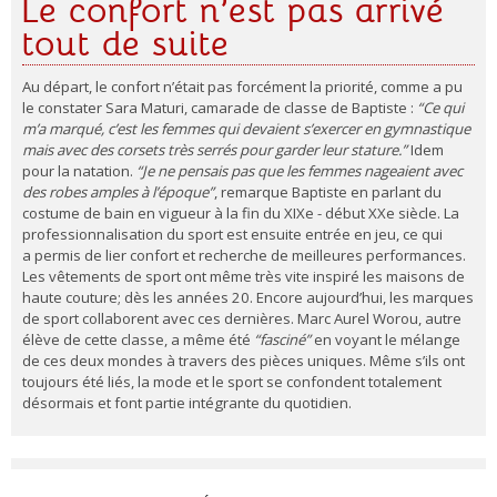
Le confort n’est pas arrivé
tout de suite
Au départ, le confort n’était pas forcément la priorité, comme a pu
le constater Sara Maturi, camarade de classe de Baptiste :
“Ce qui
m’a marqué, c’est les femmes qui devaient s’exercer en gymnastique
mais avec des corsets très serrés pour garder leur stature.”
Idem
pour la natation.
“Je ne pensais pas que les femmes nageaient avec
des robes amples à l’époque”
, remarque Baptiste en parlant du
costume de bain en vigueur à la fin du XIXe - début XXe siècle. La
professionnalisation du sport est ensuite entrée en jeu, ce qui
a permis de lier confort et recherche de meilleures performances.
Les vêtements de sport ont même très vite inspiré les maisons de
haute couture; dès les années 20. Encore aujourd’hui, les marques
de sport collaborent avec ces dernières. Marc Aurel Worou, autre
élève de cette classe, a même été
“fasciné”
en voyant le mélange
de ces deux mondes à travers des pièces uniques. Même s’ils ont
toujours été liés, la mode et le sport se confondent totalement
désormais et font partie intégrante du quotidien.