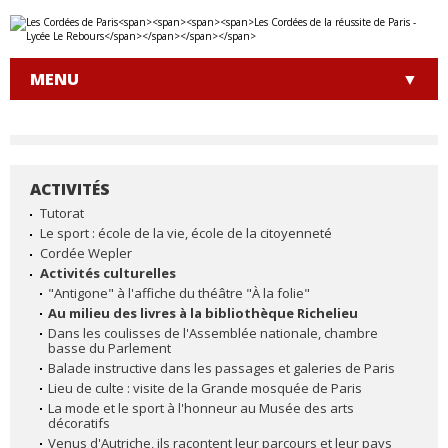
Aller
Outils
au
personnels
contenu.
|
MENU
Aller
à
la
navigation
ACTIVITÉS
NAVIGATION
Tutorat
Le sport : école de la vie, école de la citoyenneté
Cordée Wepler
Activités culturelles
"Antigone" à l'affiche du théâtre "À la folie"
Au milieu des livres à la bibliothèque Richelieu
Dans les coulisses de l'Assemblée nationale, chambre
basse du Parlement
Balade instructive dans les passages et galeries de Paris
Lieu de culte : visite de la Grande mosquée de Paris
La mode et le sport à l'honneur au Musée des arts
décoratifs
Venus d'Autriche, ils racontent leur parcours et leur pays