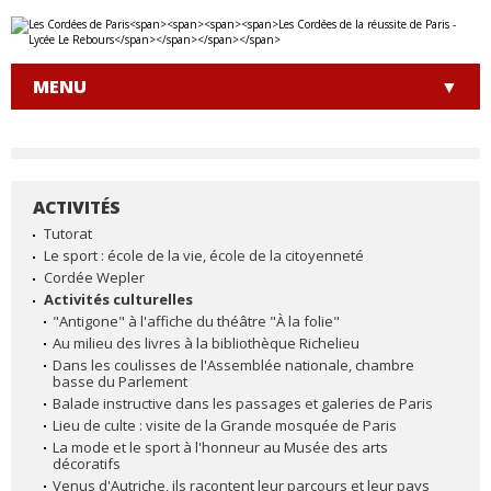
Aller
Outils
au
personnels
contenu.
|
MENU
Aller
à
la
navigation
ACTIVITÉS
NAVIGATION
Tutorat
Le sport : école de la vie, école de la citoyenneté
Cordée Wepler
Activités culturelles
"Antigone" à l'affiche du théâtre "À la folie"
Au milieu des livres à la bibliothèque Richelieu
Dans les coulisses de l'Assemblée nationale, chambre
basse du Parlement
Balade instructive dans les passages et galeries de Paris
Lieu de culte : visite de la Grande mosquée de Paris
La mode et le sport à l'honneur au Musée des arts
décoratifs
Venus d'Autriche, ils racontent leur parcours et leur pays