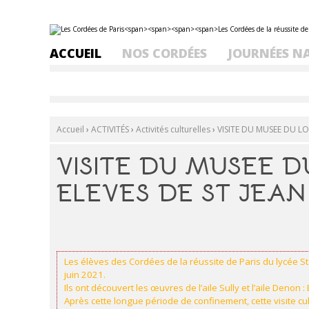
Aller
Outils
au
personnels
contenu.
ACCUEIL
NOS CORDÉES
JOURNÉES N
|
Aller
à
la
navigation
Accueil
›
ACTIVITÉS
›
Activités culturelles
›
VISITE DU MUSEE DU L
VISITE DU MUSEE D
ELEVES DE ST JEA
Les élèves des Cordées de la réussite de Paris du lycée St
juin 2021.
Ils ont découvert les œuvres de l’aile Sully et l’aile Denon : 
Après cette longue période de confinement, cette visite cul