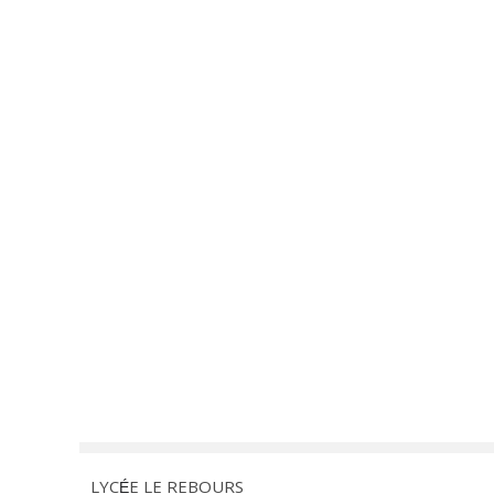
LYC
E LE REBOURS
É