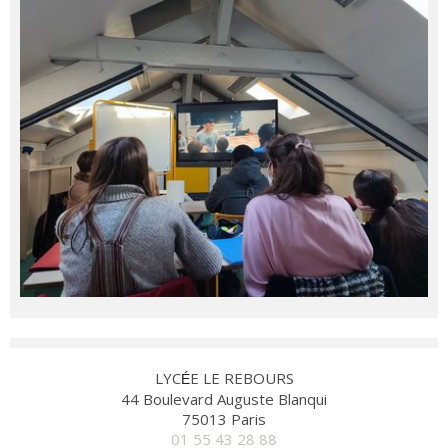
LYC
E LE REBOURS
É
44 Boulevard Auguste Blanqui
75013 Paris
01 55 43 28 88