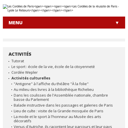
Aller
Outils
au
personnels
contenu.
|
MENU
Aller
à
la
navigation
ACTIVITÉS
NAVIGATION
Tutorat
Le sport : école de la vie, école de la citoyenneté
Cordée Wepler
Activités culturelles
"Antigone" à l'affiche du théâtre "À la folie"
Au milieu des livres à la bibliothèque Richelieu
Dans les coulisses de l'Assemblée nationale, chambre
basse du Parlement
Balade instructive dans les passages et galeries de Paris
Lieu de culte : visite de la Grande mosquée de Paris
La mode et le sport à l'honneur au Musée des arts
décoratifs
Venus d'Autriche, ils racontent leur parcours et leur pays