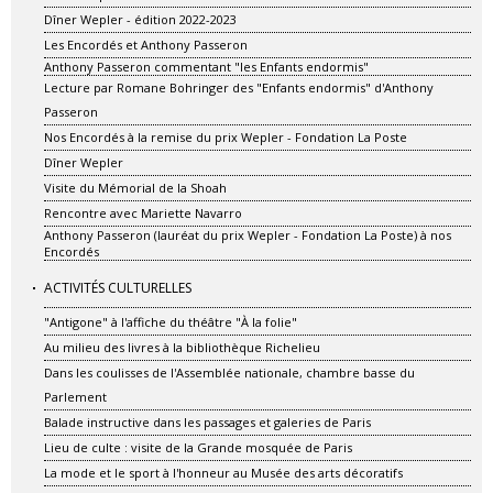
Dîner Wepler - édition 2022-2023
Les Encordés et Anthony Passeron
Anthony Passeron commentant "les Enfants endormis"
Lecture par Romane Bohringer des "Enfants endormis" d'Anthony
Passeron
Nos Encordés à la remise du prix Wepler - Fondation La Poste
Dîner Wepler
Visite du Mémorial de la Shoah
Rencontre avec Mariette Navarro
Anthony Passeron (lauréat du prix Wepler - Fondation La Poste) à nos
Encordés
ACTIVITÉS CULTURELLES
"Antigone" à l'affiche du théâtre "À la folie"
Au milieu des livres à la bibliothèque Richelieu
Dans les coulisses de l'Assemblée nationale, chambre basse du
Parlement
Balade instructive dans les passages et galeries de Paris
Lieu de culte : visite de la Grande mosquée de Paris
La mode et le sport à l'honneur au Musée des arts décoratifs