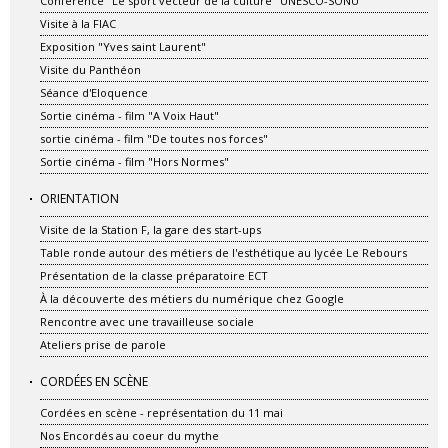
Conférence "Le sport vecteur de la culture" UNESCO-SONU
Visite à la FIAC
Exposition "Yves saint Laurent"
Visite du Panthéon
Séance d'Eloquence
Sortie cinéma - film "A Voix Haut"
sortie cinéma - film "De toutes nos forces"
Sortie cinéma - film "Hors Normes"
ORIENTATION
Visite de la Station F, la gare des start-ups
Table ronde autour des métiers de l'esthétique au lycée Le Rebours
Présentation de la classe préparatoire ECT
À la découverte des métiers du numérique chez Google
Rencontre avec une travailleuse sociale
Ateliers prise de parole
CORDÉES EN SCÈNE
Cordées en scène - représentation du 11 mai
Nos Encordés au coeur du mythe