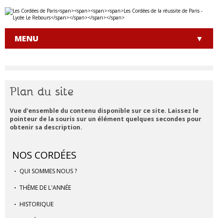
Aller
Outils
au
personnels
contenu.
|
MENU
Aller
à
la
navigation
Plan du site
Vue d'ensemble du contenu disponible sur ce site. Laissez le
pointeur de la souris sur un élément quelques secondes pour
obtenir sa description.
NOS CORDÉES
QUI SOMMES NOUS ?
THÈME DE L'ANNÉE
HISTORIQUE