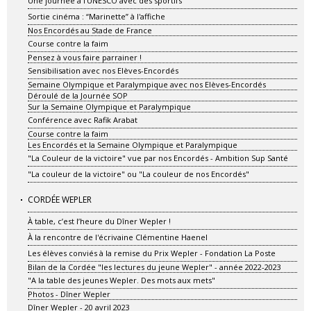
Une journée à l'UNESCO avec des sportifs
Sortie cinéma : “Marinette” à l'affiche
Nos Encordés au Stade de France
Course contre la faim
Pensez à vous faire parrainer !
Sensibilisation avec nos Elèves-Encordés
Semaine Olympique et Paralympique avec nos Elèves-Encordés
Déroulé de la Journée SOP
Sur la Semaine Olympique et Paralympique
Conférence avec Rafik Arabat
Course contre la faim
Les Encordés et la Semaine Olympique et Paralympique
"La Couleur de la victoire" vue par nos Encordés - Ambition Sup Santé
"La couleur de la victoire" ou "La couleur de nos Encordés"
CORDÉE WEPLER
À table, c’est l’heure du Dîner Wepler !
À la rencontre de l'écrivaine Clémentine Haenel
Les élèves conviés à la remise du Prix Wepler - Fondation La Poste
Bilan de la Cordée "les lectures du jeune Wepler" - année 2022-2023
"A la table des jeunes Wepler. Des mots aux mets"
Photos - Dîner Wepler
Dîner Wepler - 20 avril 2023