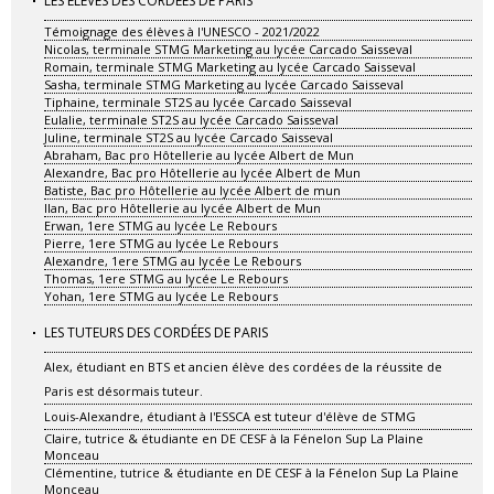
LES ÉLÈVES DES CORDÉES DE PARIS
Témoignage des élèves à l'UNESCO - 2021/2022
Nicolas, terminale STMG Marketing au lycée Carcado Saisseval
Romain, terminale STMG Marketing au lycée Carcado Saisseval
Sasha, terminale STMG Marketing au lycée Carcado Saisseval
Tiphaine, terminale ST2S au lycée Carcado Saisseval
Eulalie, terminale ST2S au lycée Carcado Saisseval
Juline, terminale ST2S au lycée Carcado Saisseval
Abraham, Bac pro Hôtellerie au lycée Albert de Mun
Alexandre, Bac pro Hôtellerie au lycée Albert de Mun
Batiste, Bac pro Hôtellerie au lycée Albert de mun
Ilan, Bac pro Hôtellerie au lycée Albert de Mun
Erwan, 1ere STMG au lycée Le Rebours
Pierre, 1ere STMG au lycée Le Rebours
Alexandre, 1ere STMG au lycée Le Rebours
Thomas, 1ere STMG au lycée Le Rebours
Yohan, 1ere STMG au lycée Le Rebours
LES TUTEURS DES CORDÉES DE PARIS
Alex, étudiant en BTS et ancien élève des cordées de la réussite de
Paris est désormais tuteur.
Louis-Alexandre, étudiant à l'ESSCA est tuteur d'élève de STMG
Claire, tutrice & étudiante en DE CESF à la Fénelon Sup La Plaine
Monceau
Clémentine, tutrice & étudiante en DE CESF à la Fénelon Sup La Plaine
Monceau